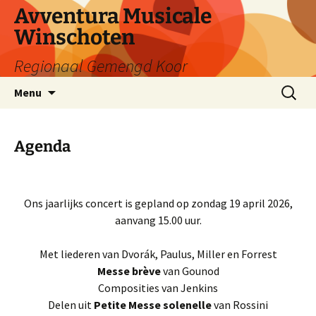
Avventura Musicale
Winschoten
Regionaal Gemengd Koor
Ga
Zoeken
Menu
naar
naar:
de
inhoud
Agenda
Ons jaarlijks concert is gepland op zondag 19 april 2026,
aanvang 15.00 uur.
Met liederen van Dvorák, Paulus, Miller en Forrest
Messe brève
van Gounod
Composities van Jenkins
Delen uit
Petite Messe solenelle
van Rossini